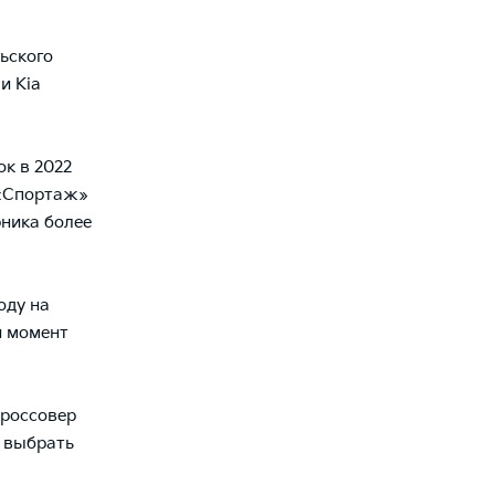
ьского
и Kia
к в 2022
. «Спортаж»
ника более
оду на
й момент
кроссовер
и выбрать