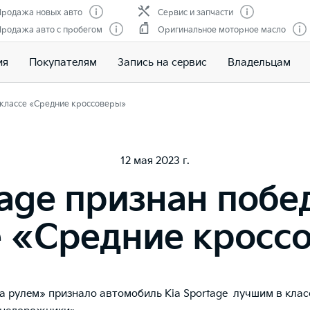
родажа новых авто
Сервис и запчасти
родажа авто с пробегом
Оригинальное моторное масло
ия
Покупателям
Запись на сервис
Владельцам
в классе «Средние кроссоверы»
12 мая 2023 г.
tage признан побе
е «Средние кросс
а рулем» признало автомобиль Kia Sportage лучшим в клас