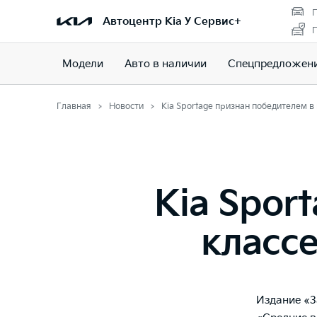
П
Автоцентр Kia У Сервис+
П
Модели
Авто в наличии
Спецпредложен
Главная
Новости
Kia Sportage признан победителем 
Kia Spor
класс
Издание «З