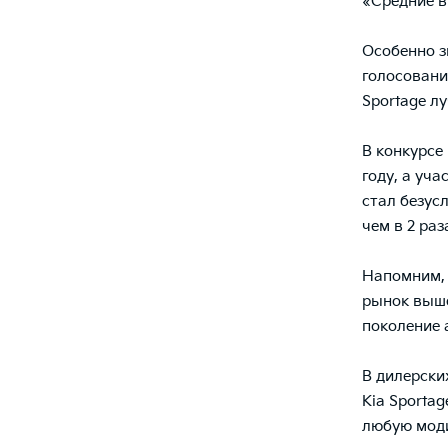
«Средние 
Особенно з
голосовани
Sportage л
В конкурсе
году, а уч
стал безус
чем в 2 раз
Напомним, 
рынок выше
поколение 
В дилерски
Kia Sportag
любую мо