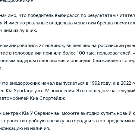
внедорожники»
начимо, что победитель выбирался по результатам читател
я.И именно реальные владельца и знатоки бренда посчитал
учшим из лучших.
 номинировались 27 новинок, вышедших на российский рыно
астие в голосовании приняли более 100 тыс. пользователей
ловным лидером голосования и опередил ближайшего сопер
а.
что внедорожник начал выпускаться в 1992 году, а в 2022 г
л Kia Sportage уже IV поколения. Это последнее на текущи
автомобилей Киа Спортейдж.
х центрах Kia У Сервис+ вы можете выгодно купить новый 
e, провести пробную поездку по городу и за его пределами 
дификацию
из наличия
.