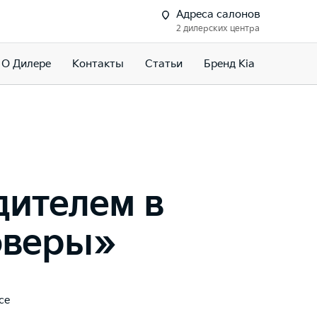
Адреса салонов
2 дилерских центра
О Дилере
Контакты
Статьи
Бренд Kia
дителем в
оверы»
се