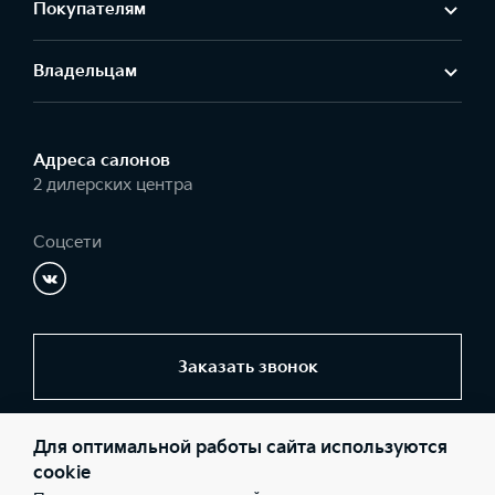
Покупателям
Владельцам
Адреса салонов
2 дилерских центра
Соцсети
Заказать звонок
Для оптимальной работы сайта используются
© 2026 Юридические лица ООО " У Сервис+" (Фактический
адрес: г. Москва, ул.Василия Петушкова, д.3, к.2; Телефон: +7
cookie
(495) 258-47-77; ИНН: 7725080060; ОГРН: 1037700017266), ООО