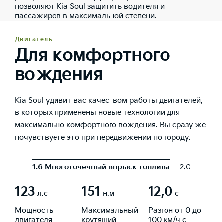
позволяют Kia Soul защитить водителя и
пассажиров в максимальной степени.
Двигатель
Для комфортного
вождения
Kia Soul удивит вас качеством работы двигателей,
в которых применены новые технологии для
максимально комфортного вождения. Вы сразу же
почувствуете это при передвижении по городу.
1.6 Многоточечный впрыск топлива
2.0 Многот
123
151
12,0
л.с
н.м
с
Мощность
Максимальный
Разгон от 0 до
двигателя
крутящий
100 км/ч с