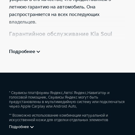
летнюю гарантию на автомобиль. Она
распространяется на всех последующих
владельцев.
Гарантийное обслуживание Kia Soul
Kia Russia & CIS гарантирует надежную работу
Подробнее
узлов и агрегатов Kia Soul 2023 в течение 60
месяцев или 150 000 км пробега (в зависимости от
того, что наступит ранее) при условии соблюдения
владельцами рекомендаций, изложенных в
Руководстве по эксплуатации автомобиля и
Сервисной книжке.
* Сервисы платформы Яндекс.Авто: Яндекс.Навигатор и
голосовой помощник. Сервисы Яндекс могут быть
предустановлены в мультимедийную систему или подключаться
Гарантия возможна благодаря знаниям и
через Apple Carplay или Android Auto.
профессионализму специалистов дилерской сети,
** Возможно использование комбинации натуральной и
которые обеспечат техническое обслуживание
искусственной кожи для отделки отдельных элементов
автомобиля и устранение неисправностей с
Подробнее
использованием запчастей, рекомендованных к