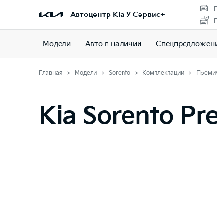
П
Автоцентр Kia У Сервис+
П
Модели
Авто в наличии
Спецпредложен
Главная
Модели
Sorento
Комплектации
Преми
Kia Sorento P