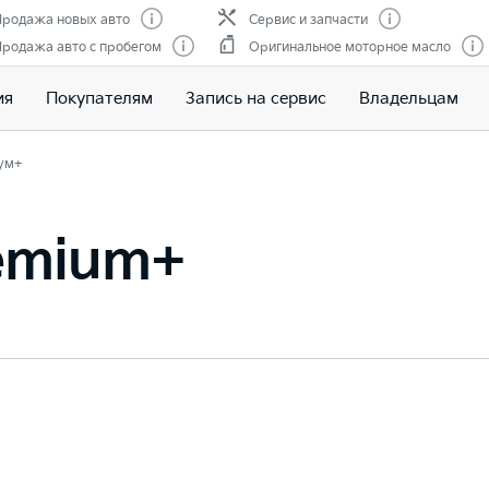
родажа новых авто
Сервис и запчасти
родажа авто с пробегом
Оригинальное моторное масло
ия
Покупателям
Запись на сервис
Владельцам
ум+
remium+