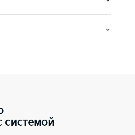
o
с системой