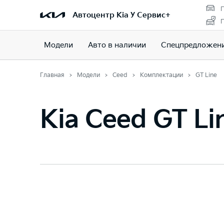
П
Автоцентр Kia У Сервис+
П
Модели
Авто в наличии
Спецпредложен
Главная
Модели
Ceed
Комплектации
GT Line
Kia Ceed GT Li