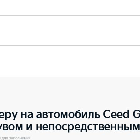
еру на автомобиль
Ceed G
увом и непосредственны
ы для заполнения