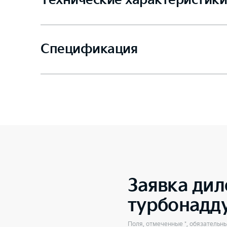
Технические характеристики
Спецификация
Заявка дил
турбонадд
Поля, отмеченные *, обязательн